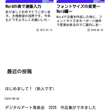
Wordの表で連番入力
フォントサイズの変更～
Word編～
あけましておめでとうございま
す。大橋教室の浅野です。今年
Wordで文書を作成した時に、フ
もどうぞよろしくお願いいたし
ォントサイズをキーボード操作
ます。
で変更出来るのでご案内します
♪ フォントサイズを変えたい文
2017.01.13
2019.02.16
字を選びます。 《vol.31で紹介
している(変換対象の)文節を伸
ばす／縮めるの操作「shiftｷｰ＋
矢印ｷｰ」をお試しく...
最近の投稿
はじめまして！（新人です）
2026-08-03
デジタルアート発表会 2026 作品集ができました