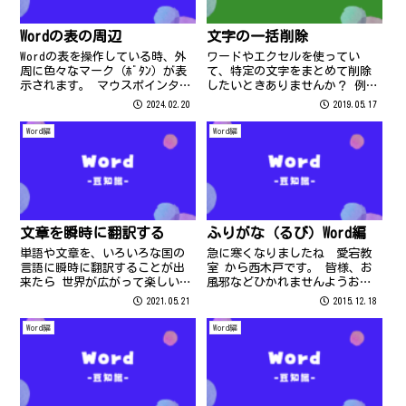
Wordの表の周辺
文字の一括削除
Wordの表を操作している時、外
ワードやエクセルを使ってい
周に色々なマーク（ﾎﾞﾀﾝ）が表
て、特定の文字をまとめて削除
示されます。 マウスポインタを
したいときありませんか？ 例え
合わせてクリックすると、表全
ば、住所録を作った後に「都道
2024.02.20
2019.05.17
体を選択やサイズ変更や列や行
府県名いらなかった… (-_-;)」
の追加が可能です。 ぜひ、操作
とか。
Word編
Word編
してみてくださいね。
文章を瞬時に翻訳する
ふりがな（るび）Word編
単語や文章を、いろいろな国の
急に寒くなりましたね 愛宕教
言語に瞬時に翻訳することが出
室 から西木戸です。 皆様、お
来たら 世界が広がって楽しいで
風邪などひかれませんようお気
すよね(^^♪ 翻訳したい文章
を付け下さい。
2021.05.21
2015.12.18
（文字列）を範囲選択後、 「ｓ
ｈｉｆｔキー」＋「Ａｌｔ」＋
Word編
Word編
F7を 押すだけ！（ワードやエク
セルなどで利用可） 右側に翻訳
ツ...