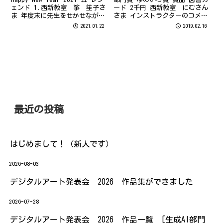
ェンド 1.西新教室 筝 笙子さ
ード 2千円 西新教室 にむさん
ま 年度末に先生をせかせながら
さま インストラクターのコメン
指導してもらい作成しました。
ト にむさん、ゆめいろ賞おめで
2021.01.22
2019.02.16
牛が可愛くて気に入りました。
とうございます！ にむさんは西
いつもなら、加筆するところを
新教室で唯一、年賀状の教材を
吹き出しで解決したので楽でし
すべて作成されました。できる
た。思ったより楽し...
ことなら、コンプリート賞も
差...
最近の投稿
はじめまして！（新人です）
2026-08-03
デジタルアート発表会 2026 作品集ができました
2026-07-28
デジタルアート発表会 2026 作品一覧 [生成AI部門