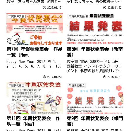
教室 さっちゃんさま 迷路とお
室】なっちゃん 孫の成長ぶりを
みくじを作るのが細かな作業で
残したくてアルバム写真を選び
2022.01.19
2025.01.22
時間がかかりました 2.西新教
ました。先生の細やかなアドバ
室 さっちゃんさま アマビエに
イスで何とか短時間でかわいい
年賀状発表会
年賀状発表会
祈りを込め、おめでたいモチー
デザインが仕上がりました。
フを集めて、囲...
【画像加工、トリミング、テキ
ストボッ...
第7回 年賀状発表会 作品
第5回 年賀状発表会（教室
一覧［New］
賞）
Happy New Year 2017 酉 1.
教室賞 賞品 QUOカード５百円
2. 3. 4. 5. 6. 7. 8. 9. 10.
西新教室 インストラクターのコ
メント 北斎の絵と凧揚げしてい
る図が絶妙に調和していておも
2017.01.23
2015.04.21
しろいです！ 現在は図形やワー
ドの機能を駆使して、POP作成で
年賀状発表会
年賀状発表会
腕に磨きをかけていらっしゃい
ます(^^) 秀ちゃん さま...
第11回 年賀状発表会 作
第9回 年賀状発表会（部門
品一覧［New］
賞）
Happy New Year 2021 丑 レジ
部門賞 ゆめいろ賞 賞品 図書カ