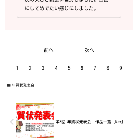
にしてめでたい感じにしました。
前へ
次へ
1
2
3
4
5
6
7
8
9
年賀状発表会
第8回 年賀状発表会 作品一覧［New］