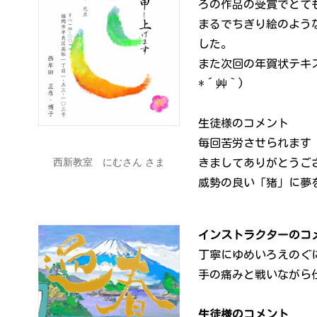
ろの作品の受賞でとて
まるでちぎり絵のよう
した。
また次回の年賀状テキ
*´艸｀)
生徒様のコメント
毎回苦労させられます
西新教室 にむさん さま
きましてありがとうご
威勢の良い「猪」に夢
インストラクターのコ
丁寧にゆめいろえのぐ
手の痛みと戦いながら
生徒様のコメント