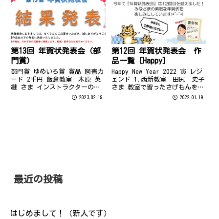
た画像の組み合わせに時間がか
ド部門での2連覇！さすがです＾
かりまし...
＾ 昨年、最優...
第13回 年賀状発表会（部
第12回 年賀状発表会 作
門賞）
品一覧［Happy］
部門賞 ゆめいろ賞 賞品 図書カ
Happy New Year 2022 寅 レジ
ード 2千円 飯倉教室 木原 英
ェンド 1.西新教室 田尻 史子
継 さま インストラクターのコ
さま 教室で習ったさげもんを参
メント ゆめいろ賞の受賞おめで
考にして作りました。 2.西新教
2023.02.19
2022.01.19
とうございます！ ペンタブレッ
室 田尻 史子さま ネットで見
トを使用して、桜島を描くのに
つけたトラの絵を参考にして、
挑戦！初めての作品なのにとて
全て図形で作成しました。 3.西
もお上手です。とくに山の麓が
新教室 ...
丁...
最近の投稿
はじめまして！（新人です）