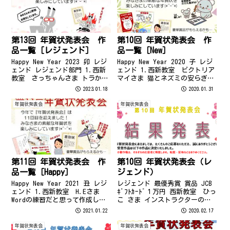
第13回 年賀状発表会 作
第10回 年賀状発表会 作
品一覧［レジェンド］
品一覧［New］
Happy New Year 2023 卯 レジ
Happy New Year 2020 子 レジ
ェンド レジェンド部門 1.西新
ェンド 1.西新教室 ビクトリア
教室 さっちゃんさま トラから
マイさま 猫とネズミの安らぎの
ウサギへのバトンタッチにした
雰囲気をユニークに表現してみ
2023.01.18
2020.01.31
かったので、そんな風に見える
ました。ネコの写真には、背景
シーンになるよう画像を調整し
の削除を取り入れました。 2.西
年賀状発表会
年賀状発表会
ました。 2.西新教室 楠本 征
新教室 うさぎさま 先生のお陰
爾さま うさぎ...
で次に進むこ...
第11回 年賀状発表会 作
第10回 年賀状発表会（レ
品一覧［Happy］
ジェンド）
Happy New Year 2021 丑 レジ
レジェンド 最優秀賞 賞品 JCB
ェンド 1.西新教室 H.Eさま
ｷﾞﾌﾄｶｰﾄﾞ１万円 西新教室 ひっ
Wordの練習だと思って作成して
こ さま インストラクターのコ
みました。来年は作った年賀状
メント 2年連続"レジェンド最優
2021.01.22
2020.02.17
を送ってみたいです。 2.飯倉教
秀賞"受賞おめでとうございま
室 あかさま イメージにあわせ
す！ Wordの達人が揃うレジェン
年賀状発表会
年賀状発表会