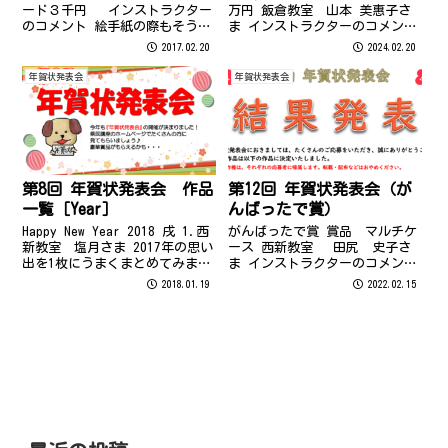
ード３千円 インストラクター
万円 飯倉教室 山本 美惠子さ
のコメント 絵手紙の際もそうで
ま インストラクターのコメント
したが、写真に見えるほどのク
最優秀賞 受賞おめでとうござい
2017.02.20
2024.02.20
ォリティです！題材選びから完
ます。 こちらの作品は、龍のイ
成まで楽しそうに描かれていた
ラストを探して「ペイント」の
年賀状発表会
年賀状発表会
ことがとても印象的でした。可
ソフトを使用し、オリジナルの
愛いフクロウの大きな真ん丸お
配色にしています。「...
めめに...
第8回 年賀状発表会 作品
第12回 年賀状発表会（が
一覧［Year］
んばったで賞）
Happy New Year 2018 戌 1.西
がんばったで賞 賞品 マルチケ
新教室 塩月さま 2017年の思い
ース 西新教室 田尻 史子さ
出を1枚にうまくまとめてみまし
ま インストラクターのコメント
た。子供の頑張っている様子が
入会されてまだ短期間なのです
2018.01.19
2022.02.15
伝わると思います。 2.西新教
が、ワードのレッスンをどんど
室 Y.S.さま マンダラをペイン
ん進まれています。図形のお勉
トで色塗りして、その絵をつな
強をされている時も、家で復習
いで帯...
を兼ねて図形を使ったオリジナ
ル年賀状...