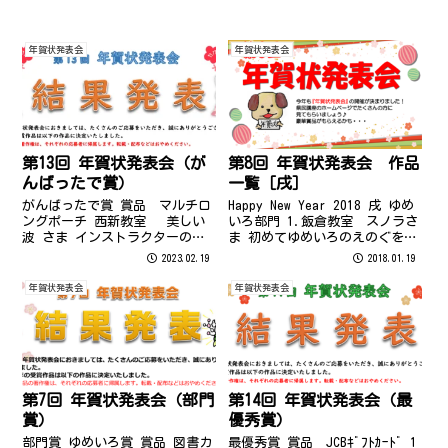
年賀状発表会
年賀状発表会
第13回 年賀状発表会（が
第8回 年賀状発表会 作品
んばったで賞）
一覧［戌］
がんばったで賞 賞品 マルチロ
Happy New Year 2018 戌 ゆめ
ングポーチ 西新教室 美しい
いろ部門 1.飯倉教室 スノラさ
波 さま インストラクターのコ
ま 初めてゆめいろのえのぐを使
メント 初めて作成された年賀状
って、書きましたが、細かい部
2023.02.19
2018.01.19
での受賞おめでとうございます
分や色を作り出すのが難しく
＾＾ 大人になってから表彰され
て、なかなか思い通りの色が出
年賀状発表会
年賀状発表会
る機会は多くありませんので、
せずに苦戦しました。子供の頃
ぜひお嬢様に自慢して、父親の
の塗り絵を思い出して...
威厳を...
第7回 年賀状発表会（部門
第14回 年賀状発表会（最
賞）
優秀賞）
部門賞 ゆめいろ賞 賞品 図書カ
最優秀賞 賞品 JCBｷﾞﾌﾄｶｰﾄﾞ 1