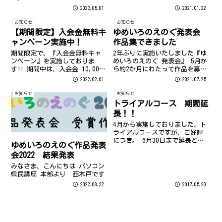
様、すでに耳にされているかも
2023.05.01
2021.01.22
しれませんが、今年は節分が２
月２日だそうです…！ 節分は２
お知らせ
お知らせ
月３日に固定ではなく、『立春
【期間限定】入会金無料キ
ゆめいろのえのぐ発表会
の前日』...
ャンペーン実施中！
作品集できました
期間限定で、『入会金無料キャ
2年ぶりに実施いたしました『ゆ
ンペーン』を実施しておりま
めいろのえのぐ 発表会』 5月か
す!! 期間中は、入会金 10,000
ら約2か月にわたって作品を募集
円（税抜） が 0円 に！！
してまいりました。 たくさんの
2022.02.01
2021.07.25
方にご参加いただき、応募作品
は113作品となりました ご参加
お知らせ
お知らせ
いただきありがとうございまし
トライアルコース 期間延
た こちらのページから、ぜひ
長！！
ご...
4月から実施しておりました、ト
ライアルコースですが、ご好評
につき。 6月30日まで延長とな
ゆめいろのえのぐ作品発表
りました。 「パソコン県民教室
会2022 結果発表
ってどんなところ？」迷ってい
る方はこの機会をお見逃しな
みなさま、こんにちは パソコン
く！
県民講座 本部より 西木戸です
2022.08.22
2017.05.20