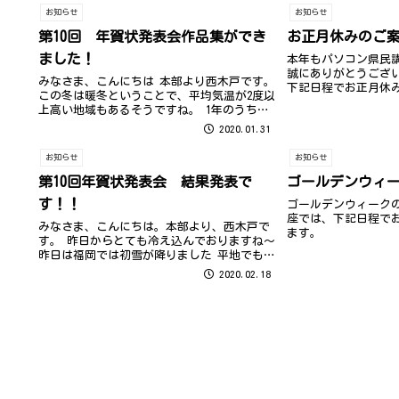
お知らせ
お知らせ
第10回 年賀状発表会作品集ができ
お正月休みのご
ました！
本年もパソコン県民
誠にありがとうござ
みなさま、こんにちは 本部より西木戸です。
下記日程でお正月休
この冬は暖冬ということで、平均気温が2度以
す。
上高い地域もあるそうですね。 1年のうちで
一番寒いと言われる「大寒」の1月20日も平均
2020.01.31
気温以上の地域が多く、今シーズンの福岡は
「冬日（最低気温0度未満）」...
お知らせ
お知らせ
第10回年賀状発表会 結果発表で
ゴールデンウィ
す！！
ゴールデンウィーク
座では、下記日程で
みなさま、こんにちは。本部より、西木戸で
ます。
す。 昨日からとても冷え込んでおりますね～
昨日は福岡では初雪が降りました 平地でも積
雪10㎝という予報も出ていたので心配してお
2020.02.18
りましたが大雪にならずよかったです 明日か
らまた徐々に気温が上がっていく...