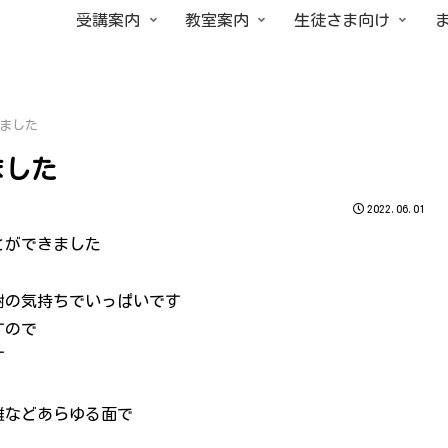
受講案内
教室案内
生徒さま向け
えました
ました
2022.06.01
とができました
謝の気持ちでいっぱいです
すので
す
離などあらゆる面で