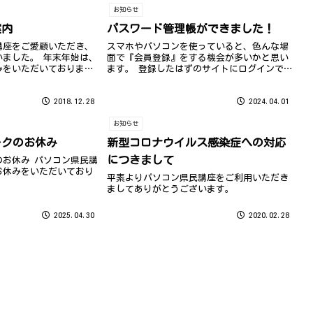
お知らせ
案内
パスワード管理帳ができました！
講座をご愛顧いただき、
スマホやパソコンを使っていると、色んな場
いました。 年末年始は、
面で『会員登録』をする機会が多いかと思い
みをいただいておりま
ます。 登録したはずのサイトにログインでき
ない…そんなご経験はありませんか？ 「パス
ワードなんだっけ？」 「登録に使ったメール
2018.12.28
2024.04.01
アドレスが分からなくなった…」 「...
お知らせ
ークのお休み
新型コロナウイルス感染症への対応
につきまして
のお休み パソコン県民講
お休みをいただいており
平素よりパソコン県民講座をご利用いただき
ましてありがとうございます。
2025.04.30
2020.02.28