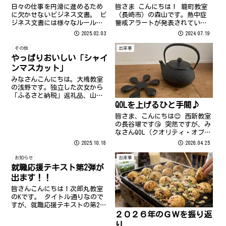
皆さま こんにちは！ 籠町教室
日々の仕事を円滑に進めるため
（長崎市）の森山です。熱中症
に欠かせないビジネス文書。 ビ
警戒アラートが発表されていま
ジネス文書には様々なルールが
す。いつも以上に積極的に、熱
あり、普段作成されているあな
2025.02.03
2024.07.19
中症予防に努めてくださいね。
たも知らないことがあるかも…
この前自宅のパソコンが起動し
就職応援テキストは、 これから
その他
出来事
なくなったお話をしたいと思い
社会人になる方 はもちろん 再
やっぱりおいしい「シャイ
ます。デスクトップのパソコン
就職される方 社会人としての基
ンマスカット」
で、1m程移...
本を再...
みなさんこんにちは。大橋教室
の浅野です。独立した次女から
「ふるさと納税」返礼品、山梨
県のシャインマスカットが届き
QOLを上げるひと手間♪
ました。/ 同じ農園に注文して3
皆さま、こんにちは😊 西新教室
回目ですが、例年通りの甘くて
の長谷場です😘 突然ですが、み
おいしい。そして、見た目もパ
なさんQOL（クオリティ・オブ・
ーフェクトな3房が届きました。
ライフ）って意識しています
2025.10.18
2026.04.25
例年にない...
か？ 私のここ数年のマイブーム
は、鉄瓶でお湯を沸かすことで
お知らせ
出来事
す♪ 岩手県が誇る伝統工芸・南
就職応援テキスト第2弾が
部鉄器。霰（あられ）模様が美
出ます！！
しく、...
皆さんこんにちは！次郎丸教室
のKです。 タイトル通りなので
すが、就職応援テキストの第2弾
が完成、販売されることになり
２０２６年のＧＷを振り返
ました！ 以前も同じタイトルで
り