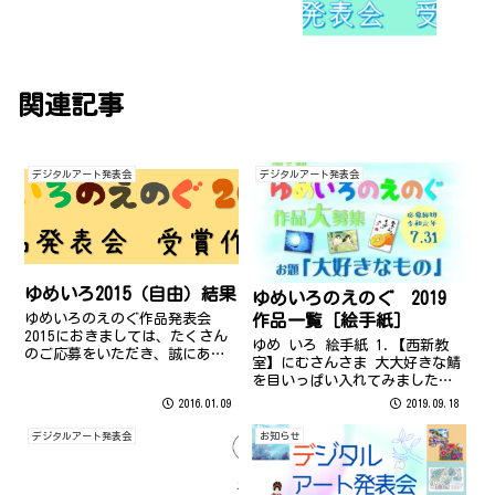
関連記事
デジタルアート発表会
デジタルアート発表会
ゆめいろ2015（自由）結果
ゆめいろのえのぐ 2019
ゆめいろのえのぐ作品発表会
作品一覧［絵手紙］
2015におきましては、たくさん
ゆめ いろ 絵手紙 1.【西新教
のご応募をいただき、誠にあり
室】にむさんさま 大大好きな鯖
がとうございました。 2015年の
を目いっぱい入れてみました！
受賞作品は以下の作品に決定い
書体が今一歩で残念です。次回
2016.01.09
2019.09.18
たしました。 ※受賞作品の著作
への強化課題です。 2.【西新教
権は、それぞれの応募者に帰属
室】R.S.さま 大好きな韓国料理
デジタルアート発表会
お知らせ
します。転載・配布などはおや
に挑戦してみました！！辛さが
めくだ...
伝わるとよいのですが(笑) ...