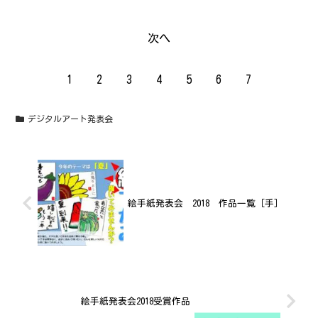
次へ
1
2
3
4
5
6
7
デジタルアート発表会
絵手紙発表会 2018 作品一覧［手］
絵手紙発表会2018受賞作品