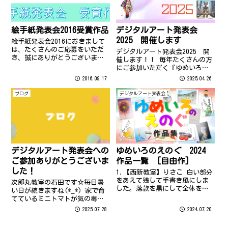
絵手紙発表会2016受賞作品
デジタルアート発表会
2025 開催します
絵手紙発表会2016におきまして
は、たくさんのご応募をいただ
デジタルアート発表会2025 開
き、誠にありがとうございまし
催します！！ 毎年たくさんの方
た。 2016年の受賞作品は以下の
にご参加いただく『ゆめいろの
作品に決定いたしました。 ※受
えのぐ』発表会 今年は『デジタ
2016.09.17
2025.04.26
賞作品の著作権は、それぞれの
ルアート発表会』にネーミング
応募者に帰属します。転載・配
を変えてパワーアップした内容
ブログ
デジタルアート発表会
布などはおやめください。 絵手
で開催いたします♪ 今回から、
紙...
『ゆめいろのえのぐ』『おとな
のぬり...
デジタルアート発表会への
ゆめいろのえのぐ 2024
ご参加ありがとうございま
作品一覧 [自由作]
した！
1.【西新教室】りさこ 白い部分
をあえて残して手書き風にしま
次郎丸教室の石田です☆毎日暑
した。落款を黒にして全体を締
い日が続きますね(*_*) 家で育
めました。組み合わせにより色
てているミニトマトが気の毒な
が変わり、楽しかったです。 2.
ほどしおれています… さて、こ
2025.07.28
2024.07.20
【西新教室】玉ちゃん 大好きな
のたびのデジタルアート発表会
玉三郎さまに似ているでしょう
においてはたくさんの（！！）