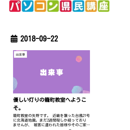
2018-09-22
出来事
優しい灯りの籠町教室へようこ
そ。
籠町教室の矢野です。 近畿を襲った台風21号
に北海道地震。まだ2週間程しか経っており
ませんが、 被害に遭われた皆様やそのご家
族の心痛、心労、は2週間という時間以上の