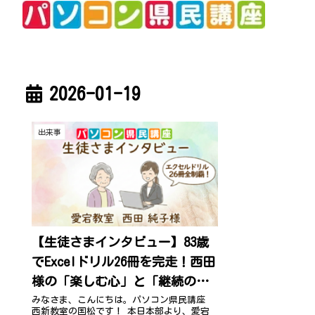
2026-01-19
出来事
【生徒さまインタビュー】83歳
でExcelドリル26冊を完走！西田
様の「楽しむ心」と「継続の秘
訣」愛宕教室 西田純子さま
みなさま、こんにちは。パソコン県民講座
西新教室の国松です！ 本日本部より、愛宕