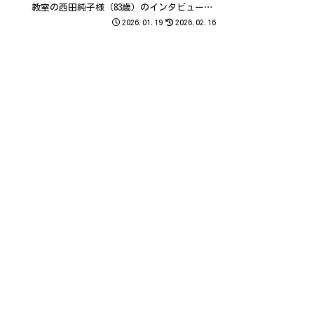
教室の西田純子様（83歳）のインタビュー動
画がアップされましたのでご紹介いたしま
2026.01.19
2026.02.16
す。 西田様は、「短歌の字面を美しく整え
たい」という想いからパソコンの世界に飛
び...