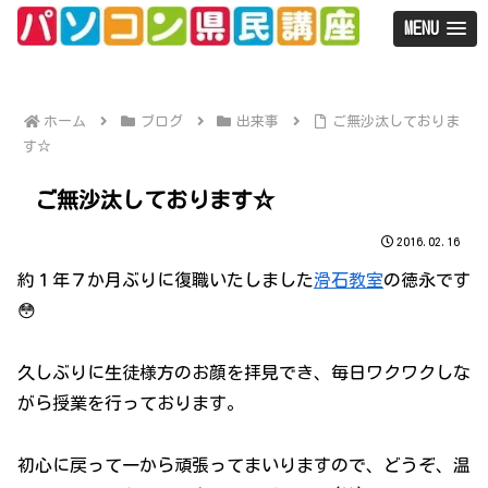
MENU
ホーム
ブログ
出来事
ご無沙汰しておりま
す☆
ご無沙汰しております☆
2016.02.16
約１年７か月ぶりに復職いたしました
滑石教室
の徳永です
😳
久しぶりに生徒様方のお顔を拝見でき、毎日ワクワクしな
がら授業を行っております。
初心に戻って一から頑張ってまいりますので、どうぞ、温