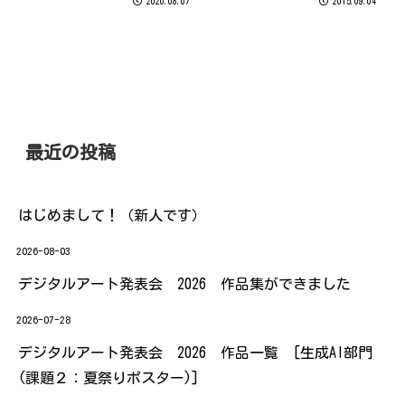
2020.08.07
2015.09.04
イルスは、再び感染が広がって
月のある日、 生徒様からとても
いるようですね せっかくに夏休
素敵な贈り物をいただきまし
みですが… 今年はやはり静かな
た。
夏になりそうです 自粛中は、断
捨離や...
最近の投稿
はじめまして！（新人です）
2026-08-03
デジタルアート発表会 2026 作品集ができました
2026-07-28
デジタルアート発表会 2026 作品一覧 [生成AI部門
(課題２：夏祭りポスター)]