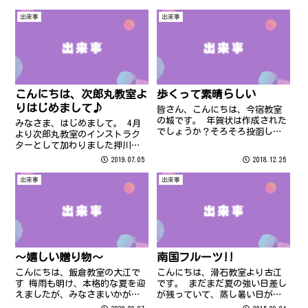
雪が降る予定です。風邪ひかな
ト、動画視聴、電話、お買い
いようにお気をつけください。
物…今やスマホは電気、ガス、
出来事
出来事
風邪と言えば・・・
水道と並ぶ生活必需品の時代に
なりました。でも、スマホを完
全に使いこなせ...
こんにちは、次郎丸教室よ
歩くって素晴らしい
りはじめまして♪
皆さん、こんにちは、今宿教室
の城です。 年賀状は作成された
みなさま、はじめまして。 4月
でしょうか？そろそろ投函しな
より次郎丸教室のインストラク
いと1日には届きませんよ～ 投
ターとして加わりました押川と
函されてない方は、急いでくだ
申します。 今年はパソコン県民
2019.07.05
2018.12.25
さ～い ;-)
講座の１６周年です :-D この
HAPPY YEAR！に パソコンがで
出来事
出来事
きるようになる喜びをみなさん
と分かち合いたい！ 楽しく...
～嬉しい贈り物～
南国フルーツ!!
こんにちは、飯倉教室の大江で
こんにちは、滑石教室より古江
す 梅雨も明け、本格的な夏を迎
です。 まだまだ夏の強い日差し
えましたが、みなさまいかがお
が残っていて、蒸し暑い日が続
過ごしでしょうか 新型コロナウ
いていますね さて、教室では8