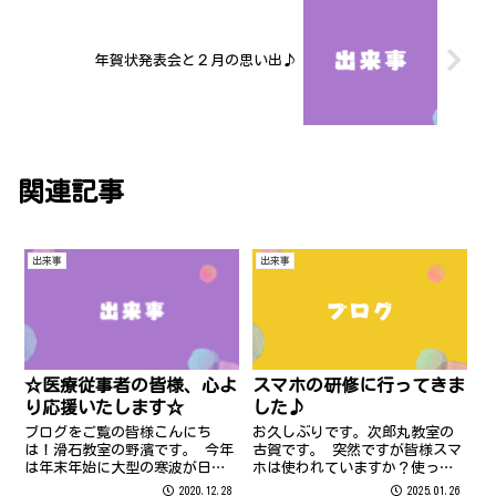
年賀状発表会と２月の思い出♪
関連記事
出来事
出来事
☆医療従事者の皆様、心よ
スマホの研修に行ってきま
り応援いたします☆
した♪
ブログをご覧の皆様こんにち
お久しぶりです。次郎丸教室の
は！滑石教室の野濱です。 今年
古賀です。 突然ですが皆様スマ
は年末年始に大型の寒波が日本
ホは使われていますか？使って
列島を覆うため、長崎も福岡も
おられますよね。LINE、ネッ
2020.12.28
2025.01.26