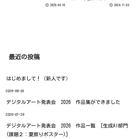
麗に咲いていて癒されます
もやっと25℃を下回り、良い季
2020.04.10
2024.11.03
節になってきましたね～今年も
暑い夏が終わり、ホッとしてお
ります(*'ω'*) ところで、みな
さま。インスタグラムはご利
用...
最近の投稿
はじめまして！（新人です）
2026-08-03
デジタルアート発表会 2026 作品集ができました
2026-07-28
デジタルアート発表会 2026 作品一覧 [生成AI部門
(課題２：夏祭りポスター)]