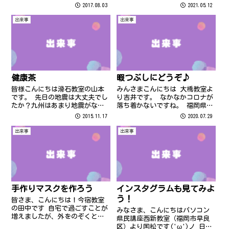
ました 早いですね みなさま、
2017.08.03
2021.05.12
連休はどう過ごされましたか？
まさか今年もステイホームのゴ
出来事
出来事
ールデンウィークになると
は・・・でしたね。 我が家で
は、少しで...
健康茶
暇つぶしにどうぞ♪
皆様こんにちは滑石教室の山本
みんさまこんにちは 大橋教室よ
です。 先日の地震は大丈夫でし
り吉井です。 なかなかコロナが
たか？九州はあまり地震がない
落ち着かないですね。 福岡県も
のでびっくりしました さて、タ
感染者数が増える一方で心配で
2015.11.17
2020.07.29
イトルにもあります健康茶につ
す。 まずは自分のできることか
いてですが、皆様は健康に気を
らを心掛けてます 手洗い、うが
出来事
出来事
遣っていますか？
い、消毒を徹底すること！ たく
さん食べてよく寝て免疫力をア
ップ...
手作りマスクを作ろう
インスタグラムも見てみよ
う！
皆さま、こんにちは！今宿教室
の田中です 自宅で過ごすことが
みなさま、こんにちはパソコン
増えましたが、外をのぞくと桜
県民講座西新教室（福岡市早良
やチューリップ、季節の花は綺
区）より国松です('ω')ノ 日中