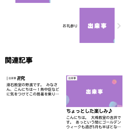
お礼参り
関連記事
自由研究
出来事
出来事
滑石教室の野濱です。 みなさ
ん、こんにちは〜！熱中症など
に気をつけてこの酷暑を乗り切
りましょう。 夏といえば、スイ
カ！！私、水分補給の代わりに
食べています。 :lol:
ちょっとした楽しみ♪
こんにちは。 大橋教室の吉井で
す。 あっという間にゴールデン
ウィークも過ぎ5月も半ばとなり