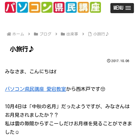
MENU
ホーム
ブログ
出来事
小旅行♪
小旅行♪
2017.10.06
みなさま、こんにちは💃
パソコン県民講座 愛宕教室
から西木戸です😚
10月4日は「中秋の名月」だったようですが、みなさんは
お月見されましたか？？
私は雲の隙間からすこーしだけお月様を見ることができま
した☺