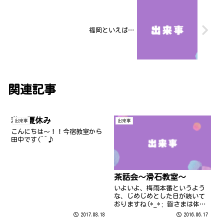
福岡といえば…
関連記事
私の夏休み
出来事
出来事
こんにちは～！！今宿教室から
田中です(^^♪
茶話会～滑石教室～
いよいよ、梅雨本番というよう
な、じめじめとした日が続いて
おりますね(*_*; 皆さまは体調
崩されていませんか？ 梅雨だろ
2017.08.18
2016.06.17
うが何だろうがモリモリ食べて