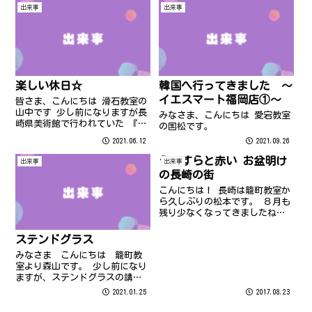
元気いっぱいな滑石教室の徳永
出来事
出来事
です(^^♪
楽しい休日☆
韓国へ行ってきました ～
イエスマート福岡店①～
皆さま、こんにちは 滑石教室の
山中です 少し前になりますが長
みなさま、こんにちは 愛宕教室
崎県美術館で行われていた 『特
の国松です。
別展 りぼん 250万りぼんっ子大
2021.06.12
2021.09.26
増刊号』 に行ってきました 入
館してすぐコロナウイルス感染
うっすらと赤い お盆明け
出来事
出来事
対策のための アルコール消毒、
の長崎の街
住所、電話番号の記入をしま
し...
こんにちは！ 長崎は籠町教室か
ら久しぶりの松本です。 ８月も
残り少なくなってきましたね。
皆さま夏の思い出はたくさんで
きましたか？ 先週はお盆でした
ステンドグラス
が、お盆休みが明けて久しぶり
みなさま こんにちは 籠町教
に教室へ出勤したら 教室前の爆
室より森山です。 少し前になり
竹カスに思わず笑ってしまいま
ますが、ステンドグラスの講座
した。...
に参加してきました。
2021.01.25
2017.08.23