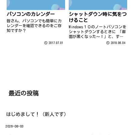
パソコンのカレンダー
シャットダウン時に気をつ
けること
皆さん、パソコンでも簡単にカ
レンダーを確認できるのをご存
Windows１０のノートパソコンを
知ですか？
シャットダウンするときに 「画
面が黒くなった～！」と、すぐ
にモニターを閉じたりして いま
2017.07.01
2018.06.04
せんか？ それってシャットダウ
ンを中断してしまっています
(T_T) OSがwindows１０になっ
てから、シャットダ...
最近の投稿
はじめまして！（新人です）
2026-08-03