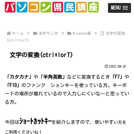
MENU
ホーム
まめちしき
Windows編
文字の変換
(ctrl+IorT)
文字の変換(ctrl+IorT)
2023.08.07
「カタカナ」
や
「半角英数」
などに変換するとき
「F7」
や
「F10」
のファンク ションキーを使っている方。キーボ
ードの場所が離れているので入力しにくいな～と思ってい
る方。
ｼｮｰﾄｶｯﾄｷｰ
今回は
を紹介しますので、使いやす
い方を
ご利用くださいね！