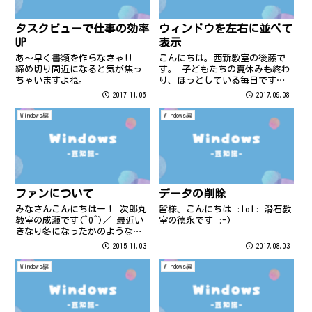
タスクビューで仕事の効率
ウィンドウを左右に並べて
UP
表示
あ～早く書類を作らなきゃ!!
こんにちは。西新教室の後藤で
締め切り間近になると気が焦っ
す。 子どもたちの夏休みも終わ
ちゃいますよね。
り、ほっとしている毎日です
(^^♪ インターネットの画面を
2017.11.06
2017.09.08
見ながらワードの作成をした
り、ファイルを移動するために
Windows編
Windows編
エクスプローラーの画面を2つ並
べたりしたいときにとても便利
なのが、「ウ...
ファンについて
データの削除
みなさんこんにちはー！ 次郎丸
皆様、こんにちは :lol: 滑石教
教室の成瀬です(^O^)／ 最近い
室の德永です :-)
きなり冬になったかのような気
温ですが、 外に出られる際は暖
2015.11.03
2017.08.03
かくして、風邪をひかない対策
をされてくださいね＞＜
Windows編
Windows編