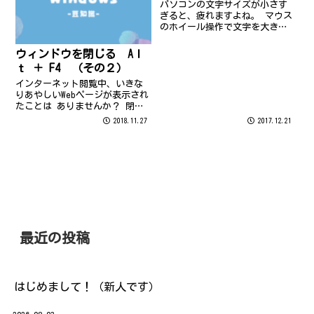
パソコンの文字サイズが小さす
いことがありま...
ぎると、疲れますよね。 マウス
のホイール操作で文字を大きく
したり小さくしたりするのは
Vol.78で紹介済みです(Ctrl+ホ
ウィンドウを閉じる Aｌ
イール)。 実は、キーボードで
ｔ ＋ F4 （その２）
も簡単！！ Ctrlキーを押したま
ま「+」キーを押してみて...
インターネット閲覧中、いきな
りあやしいWebページが表示され
たことは ありませんか？ 閉じ
たいけど、【x】ボタンが見当た
2018.11.27
2017.12.21
らない。また、まれに【x】 ボ
タンに悪意のプログラムが仕込
まれている時もあるそうです…
(-_-;) そんな時は、ウィン
ド...
最近の投稿
はじめまして！（新人です）