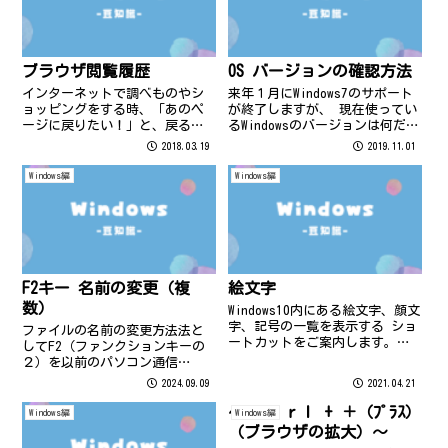
ブラウザ閲覧履歴
OS バージョンの確認方法
インターネットで調べものやシ
来年１月にWindows7のサポート
ョッピングをする時、「あのペ
が終了しますが、 現在使ってい
ージに戻りたい！」と、戻るボ
るWindowsのバージョンは何だろ
タンを何度もクリックして戻っ
う？って思ったことはないでし
2018.03.19
2019.11.01
ていませんか？ ブラウザ
ょうか？ 簡単に調べる方法があ
「edge」では左上の戻るボタン
りますよ♪ ⇓ 「winver」と
Windows編
Windows編
の上で右クリックをするだけで
入力し、「OK」をクリック ⇓
履歴の一覧が表示でき、一気に
Window...
戻る事ができるん...
F2キー 名前の変更（複
絵文字
数）
Windows10内にある絵文字、顔文
字、記号の一覧を表示する ショ
ファイルの名前の変更方法法と
ートカットをご案内します。
してF2（ファンクションキーの
Windowsキー ＋ .（ドット）を
２）を以前のパソコン通信
押すだけです。 かんたんに絵文
（Vol.90）で紹介しておりま
2024.09.09
2021.04.21
字を 入力することができます
す。今回は複数の名前を一度に
よ。 絵文字が入るとかわいらし
変更する方法です♪写真のファ
～ ｃｔｒｌ + ＋（ﾌﾟﾗｽ）
Windows編
Windows編
い文書になります...
イルは特にアルファベットと数
（ブラウザの拡大）～
字で何の写真なのかわかりにく