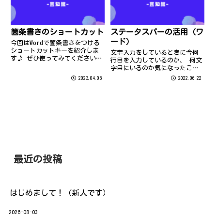
箇条書きのショートカット
ステータスバーの活用（ワ
ード）
今回はWordで箇条書きをつける
ショートカットキーを紹介しま
文字入力をしているときに今何
す♪ ぜひ使ってみてください
行目を入力しているのか、 何文
(*^^*) 箇条書きをつけたい箇所
字目にいるのか気になったこと
を選択して Ctrl + shift ＋
はありませんか？ そんなときは
2023.04.05
2022.06.22
L を押します ↓ Ctrl +
ステータスバーで確認すること
Shift + N を押すと解除にな
ができます。 （ステータスバー
り...
は、ワード画面の一番下にあり
ますよ↓） ステータスバーにマ
ウスを合...
最近の投稿
はじめまして！（新人です）
2026-08-03