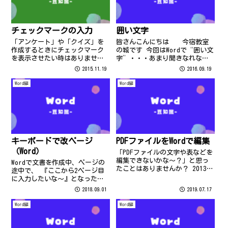
チェックマークの入力
囲い文字
「アンケート」や「クイズ」を
皆さんこんにちは 今宿教室
作成するときにチェックマーク
の城です 今回はWordで“囲い文
を表示させたい時はありません
字”・・・あまり聞きなれない
か？
機能かもしれないですが実はと
2015.11.19
2016.09.19
っても便利な機能なんです！！
Word編
Word編
キーボードで改ページ
PDFファイルをWordで編集
（Word）
「PDFファイルの文字や表などを
編集できないかな～？」と思っ
Wordで文書を作成中、ページの
たことはありませんか？ 2013以
途中で、 『ここから2ページ目
降のバージョンのWordなら、１
に入力したいな～』となった時
００％ 完璧ではないものの、か
どうされていますか？？
2018.09.01
2019.07.17
なりできるようになっていま
す！ ダメ元でも一度試す価値あ
Word編
Word編
り！ですよ( *´艸｀) ①...