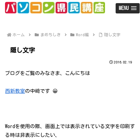
MENU
ホーム
まめちしき
Word編
隠し文字
隠し文字
2016.02.19
ブログをご覧のみなさま、こんにちは
西新教室
の中﨑です 😀
Wordを使用の際、画面上では表示されている文字を印刷す
る時は非表示にしたい、