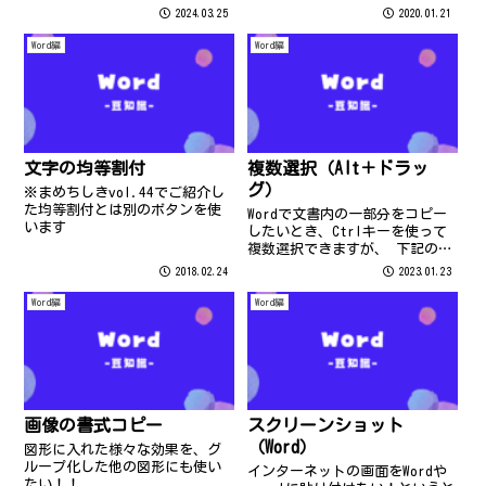
右の列幅を広くせずに調整して
か？ その際には、下記を参考に
2024.03.25
2020.01.21
みます！ 1列目の列幅を縮めた
利用してくださいね＾＾
い時に、左へドラッグすると 右
Word編
Word編
の列幅が変わってしまいます
（画像でいうと「4月」の列幅）
列幅...
文字の均等割付
複数選択（Alt＋ドラッ
グ）
※まめちしきvol.44でご紹介し
た均等割付とは別のボタンを使
Wordで文書内の一部分をコピー
います
したいとき、Ctrlキーを使って
複数選択できますが、 下記のよ
うな並びの場合は、Altキーを使
2018.02.24
2023.01.23
うと便利ですよ。
Word編
Word編
画像の書式コピー
スクリーンショット
（Word）
図形に入れた様々な効果を、グ
ループ化した他の図形にも使い
インターネットの画面をWordや
たい！！