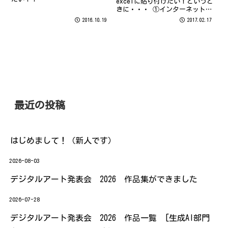
excelに貼り付けたい！というと
きに・・・ ①インターネットで
貼り付けたい画面を表示 ②Word
2016.10.19
2017.02.17
を開いて「挿入」タブから「ｽｸﾘ
ｰﾝｼｮｯﾄ」－「画面の領域」をク
リック ③画面が自動的に切り替
わるので、貼り...
最近の投稿
はじめまして！（新人です）
2026-08-03
デジタルアート発表会 2026 作品集ができました
2026-07-28
デジタルアート発表会 2026 作品一覧 [生成AI部門