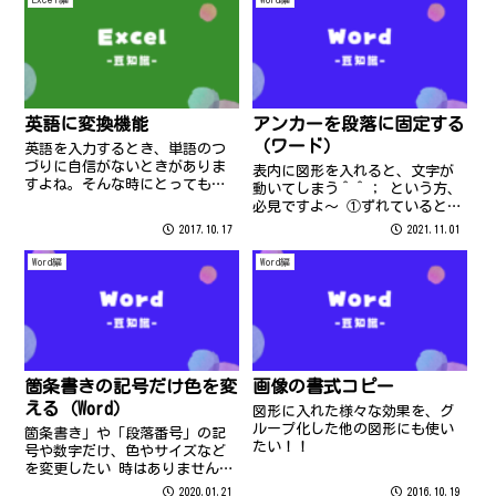
英語に変換機能
アンカーを段落に固定する
（ワード）
英語を入力するとき、単語のつ
づりに自信がないときがありま
表内に図形を入れると、文字が
すよね。そんな時にとっても便
動いてしまう＾＾； という方、
利ですのでご活用ください。
必見ですよ～ ①ずれているとこ
ろの図形をクリックします ②描
2017.10.17
2021.11.01
画ツール［書式タブ］をクリッ
クし位置］をクリックします ③
Word編
Word編
をクリック のにチェックを入れ
てOKをクリックします ぜひ、お
試...
箇条書きの記号だけ色を変
画像の書式コピー
える（Word）
図形に入れた様々な効果を、グ
ループ化した他の図形にも使い
箇条書き」や「段落番号」の記
たい！！
号や数字だけ、色やサイズなど
を変更したい 時はありません
か？ その際には、下記を参考に
2020.01.21
2016.10.19