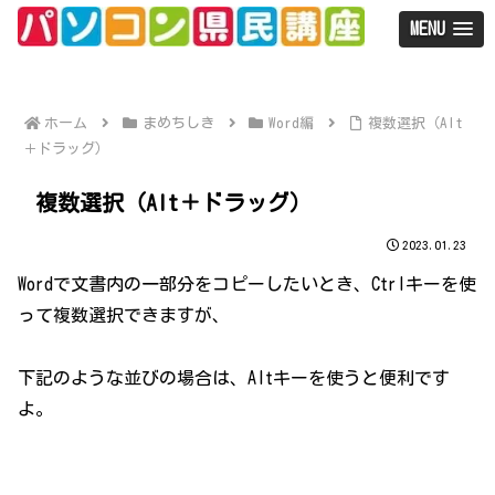
MENU
ホーム
まめちしき
Word編
複数選択（Alt
＋ドラッグ）
複数選択（Alt＋ドラッグ）
2023.01.23
Wordで文書内の一部分をコピーしたいとき、Ctrlキーを使
って複数選択できますが、
下記のような並びの場合は、Altキーを使うと便利です
よ。