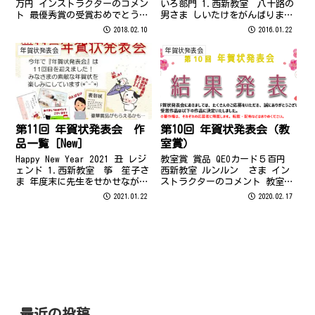
万円 インストラクターのコメン
いろ部門 1.西新教室 八十路の
ト 最優秀賞の受賞おめでとうご
男さま しいたけをがんばりまし
ざいます(*^▽^*) 時間をかけ
た。 2.西新教室 三匹猿の母ち
2018.02.10
2016.01.22
て、干支や梅など年賀状の全て
ゃんさま 猿の絵はゆめいろで、
を図形でひとつひとつ丁寧に作
バックはすべて図形で作成して
年賀状発表会
年賀状発表会
成され、効果の付け方もいろい
います。 3.西新教室 M.Oさま
ろ工夫をされ、色使いも...
お猿...
第11回 年賀状発表会 作
第10回 年賀状発表会（教
品一覧［New］
室賞）
Happy New Year 2021 丑 レジ
教室賞 賞品 QEOカード５百円
ェンド 1.西新教室 筝 笙子さ
西新教室 ルンルン さま イン
ま 年度末に先生をせかせながら
ストラクターのコメント 教室賞
指導してもらい作成しました。
受賞おめでとうございます！ ル
2021.01.22
2020.02.17
牛が可愛くて気に入りました。
ンルンさんはご謙遜されていま
いつもなら、加筆するところを
すが、いつも楽しいアイディア
吹き出しで解決したので楽でし
で、素敵な年賀状を作られるの
た。思ったより楽し...
でいつか受賞されると思ってい
ま...
最近の投稿