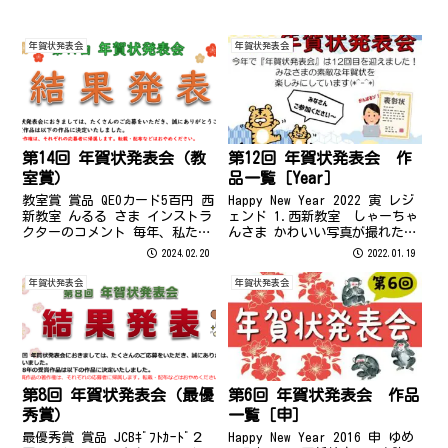
年賀状発表会
年賀状発表会
第14回 年賀状発表会（教
第12回 年賀状発表会 作
室賞）
品一覧［Year］
教室賞 賞品 QEOカード5百円 西
Happy New Year 2022 寅 レジ
新教室 んるる さま インストラ
ェンド 1.西新教室 しゃーちゃ
クターのコメント 毎年、私たち
んさま かわいい写真が撮れたの
が考え付かないような素敵なデ
で、可愛い雰囲気の年賀状を作
2024.02.20
2022.01.19
ザインを考案されて、拝見する
成してみました。 2.西新教室
のが楽しみになっています。特
安藤 喜久子さま 提供してくだ
年賀状発表会
年賀状発表会
に青海波と龍を重ねて配置され
さった画像のなかではりこの虎
た図案がとても素敵で、仕上が
がかわいくて...
っ...
第8回 年賀状発表会（最優
第6回 年賀状発表会 作品
秀賞）
一覧［申］
最優秀賞 賞品 JCBｷﾞﾌﾄｶｰﾄﾞ２
Happy New Year 2016 申 ゆめ