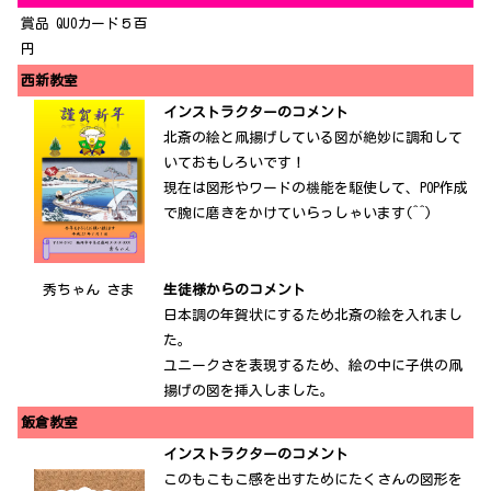
賞品 QUOカード５百
円
西新教室
インストラクターのコメント
北斎の絵と凧揚げしている図が絶妙に調和して
いておもしろいです！
現在は図形やワードの機能を駆使して、POP作成
で腕に磨きをかけていらっしゃいます(^^)
秀ちゃん さま
生徒様からのコメント
日本調の年賀状にするため北斎の絵を入れまし
た。
ユニークさを表現するため、絵の中に子供の凧
揚げの図を挿入しました。
飯倉教室
インストラクターのコメント
このもこもこ感を出すためにたくさんの図形を