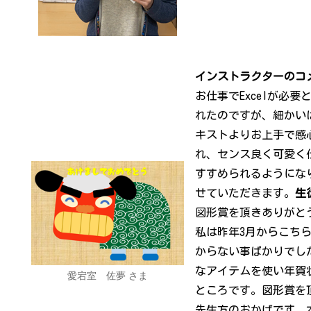
インストラクターのコ
お仕事でExcelが必
れたのですが、細かい
キストよりお上手で感
れ、センス良く可愛く
すすめられるようにな
せていただきます。
生
図形賞を頂きありがと
私は昨年3月からこち
からない事ばかりでし
なアイテムを使い年賀
愛宕室 佐夢 さま
ところです。図形賞を
先生方のおかげです。