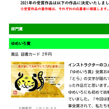
部門賞
ゆめいろ賞
賞品 図書カード 2千円
インストラクターのコ
『ゆめいろ賞』受賞お
「とら」の文字が隠れ
った作品だと思います
ゆめいろにも初めて挑
ていました。「今回は
事受賞されて、私たち
大橋
教室 ミサミサ さま