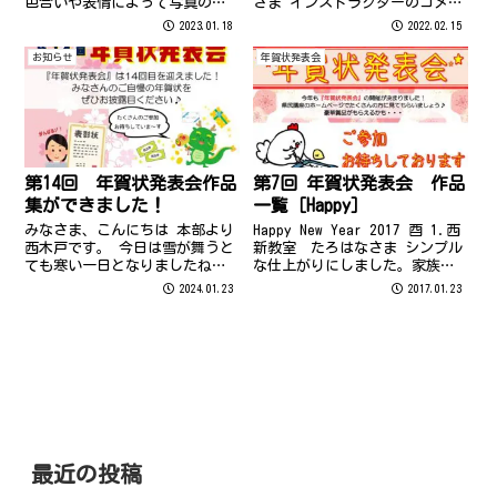
色合いや表情によって写真の配
さま インストラクターのコメン
置を工夫しました。 2.西新教
ト 『ゆめいろ賞』受賞おめでと
2023.01.18
2022.02.15
室 むぎさま 全体的に明るい雰
うございます！ 「とら」の文字
囲気になるように作成しまし
が隠れているとても面白いイラ
お知らせ
年賀状発表会
た。 3.西新教室 ルンルンさま
ストで、ミサミサさまのセンス
毎年のこと...
が光った作品だと思います。
...
第14回 年賀状発表会作品
第7回 年賀状発表会 作品
集ができました！
一覧［Happy］
みなさま、こんにちは 本部より
Happy New Year 2017 酉 1.西
西木戸です。 今日は雪が舞うと
新教室 たろはなさま シンプル
ても寒い一日となりましたね～
な仕上がりにしました。家族み
💦 今夜から明日の朝まで雪予報
んなで使えるものが出来上がっ
2024.01.23
2017.01.23
ですので、みなさま温かくして
たと思います。 2.西新教室 パ
お過ごしください。 さて、昨年
ン倉さま ひよこを図形でぼかし
『恵方巻』のことをブログで書
て作ることを頑張りました。ま
かせていただいたのですが… 今
た、ひよこをき...
年も我...
最近の投稿