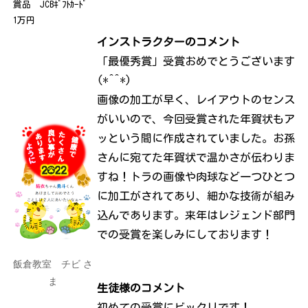
賞品 JCBｷﾞﾌﾄｶｰﾄﾞ
1万円
インストラクターのコメント
「最優秀賞」受賞おめでとうございます
(*^^*)
画像の加工が早く、レイアウトのセンス
がいいので、今回受賞された年賀状もア
ッという間に作成されていました。お孫
さんに宛てた年賀状で温かさが伝わりま
すね！トラの画像や肉球など一つひとつ
に加工がされてあり、細かな技術が組み
込んであります。来年はレジェンド部門
での受賞を楽しみにしております！
飯倉
教室 チビ さ
ま
生徒様のコメント
初めての受賞にビックリです！