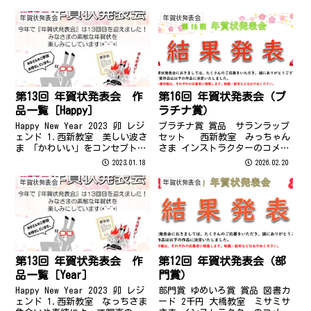
年賀状発表会
年賀状発表会
第13回 年賀状発表会 作
第16回 年賀状発表会（プ
品一覧［Happy］
ラチナ賞）
Happy New Year 2023 卯 レジ
プラチナ賞 賞品 サランラップ
ェンド 1.西新教室 美しい波さ
セット 西新教室 みっちゃん
ま 「かわいい」をコンセプトに
さま インストラクターのコメン
小学生～中学生の女子向けに作
トプラチナ賞受賞、おめでとう
2023.01.18
2026.02.20
成しかし中学一年の娘が受け入
ございます！お孫さまとのお出
れてくれるか、不安 2.西新教
かけの思い出がたくさん詰まっ
年賀状発表会
年賀状発表会
室 美しい波さま 「正月」と
た、POPでかわいらしい年賀状に
「お酒」をテーマ...
なりましたね＾＾見ているだけ
で笑...
第13回 年賀状発表会 作
第12回 年賀状発表会（部
品一覧［Year］
門賞）
Happy New Year 2023 卯 レジ
部門賞 ゆめいろ賞 賞品 図書カ
ェンド 1.西新教室 なっちさま
ード 2千円 大橋教室 ミサミサ