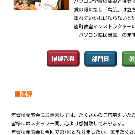
パソコン学習の成果と併せ
賞の報に接し「鳥肌」は立
重ねていかねばならないと
籠町教室インストラクター
「パソコン県民講座」のま
■選評
年賀状発表会におきましては、たくさんのご応募をいた
皆様にはスタッフ一同、心より感謝致しております。
年賀状発表会も今回で第7回となりましたが、毎年たく