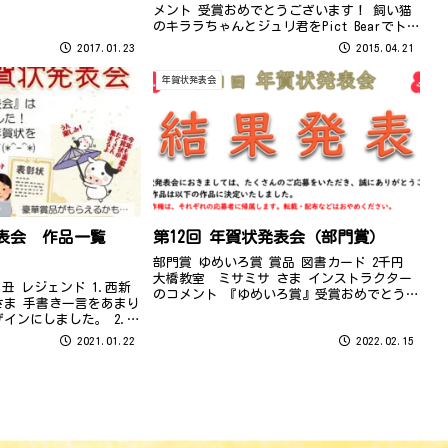
メント 受賞おめでとうございます！ 飼い猫
のキララちゃんとジュリ君をPict Bearでトリ
ミングして画像やワードアートや図形を組み
2017.01.23
2015.04.21
合わせて作成された作品です。 トリミングに
時間をかけて仕上げました...
年賀状発表会
発表会 作品一覧
第12回 年賀状発表会（部門賞）
部門賞 ゆめいろ賞 賞品 図書カード 2千円
大橋教室 ミサミサ さま インストラクター
2021 丑 レジェンド 1.西新
のコメント 『ゆめいろ賞』受賞おめでとうご
さま 手書き一言をあまり
ざいます！ 「とら」の文字が隠れているとて
インにしました。 2.西
も面白いイラストで、ミサミサさまのセンス
子さま かわいらしい雰囲
2021.01.22
2022.02.15
が光った作品だと思います。 ...
です。 3.西新教室 末