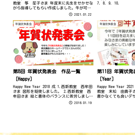
教室 筝 笙子さま 年度末に先生をせかせな
7. 8. 9. 10.
がら指導してもらい作成しました。牛が可愛
くて気に入りました。いつもなら、加筆する
2021.01.22
ところを吹き出しで解決したので楽でした。
思ったより楽し...
年賀状発表会
年賀状発表会
第8回 年賀状発表会 作品一覧
第11回 年賀状
［Happy］
［Year］
Happy New Year 2018 戌 1.西新教室 西牟田
Happy New Year 
さま 図形を駆使しました。 2.西新教室 西
教室 末松 由貴子
牟田さま 絵と書体のバランスに苦労しまし
書かなくても良いデザ
た。 3.西新教室 戸川 直幹さま 初パソコ
新教室 末松 由貴
2018.01.19
ントライ！元旦へ向かい「ありがとう」の心
気に仕上がって嬉しい
です。 ...
松 ...