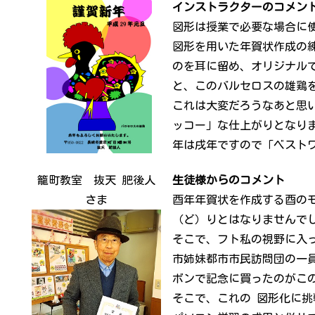
インストラクターのコメン
図形は授業で必要な場合に
図形を用いた年賀状作成の
のを耳に留め、オリジナル
と、このバルセロスの雄鶏
これは大変だろうなあと思
ッコー」な仕上がりとなり
年は戌年ですので「ベスト
籠町教室 抜天 肥後人
生徒様からのコメント
さま
酉年年賀状を作成する酉の
（ど）りとはなりませんで
そこで、フト私の視野に入
市姉妹都市市民訪問団の一
ボンで記念に買ったのがこ
そこで、これの 図形化に