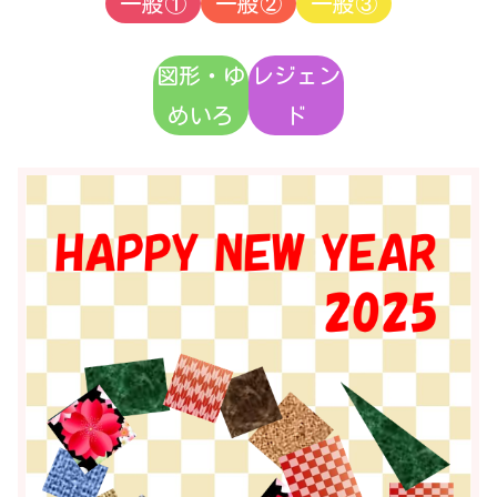
一般①
一般②
一般③
図形・ゆ
レジェン
めいろ
ド