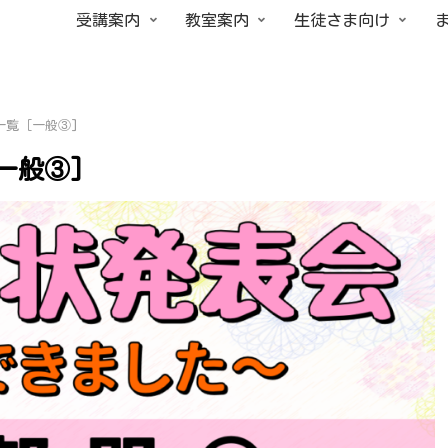
受講案内
教室案内
生徒さま向け
一覧［一般③]
一般③]