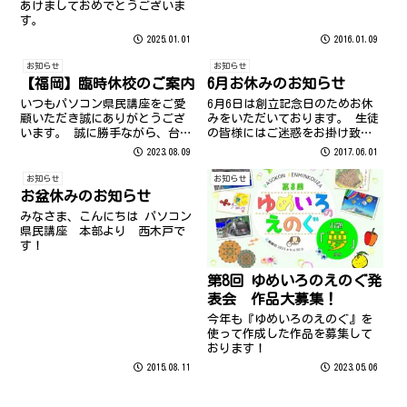
あけましておめでとうございま
す。
2025.01.01
2016.01.09
お知らせ
お知らせ
【福岡】臨時休校のご案内
6月お休みのお知らせ
いつもパソコン県民講座をご愛
6月6日は創立記念日のためお休
顧いただき誠にありがとうござ
みをいただいております。 生徒
います。 誠に勝手ながら、台風
の皆様にはご迷惑をお掛け致し
6号の接近により、下記の通り臨
ますがよろしくお願い致しま
2023.08.09
2017.06.01
時休校させていただきます。 8
す。
月9日（水） 大橋教室 午後か
お知らせ
お知らせ
ら臨時休校 ご受講予定の生徒様
お盆休みのお知らせ
は、後日改めてご予約いただき
みなさま、こんにちは パソコン
ますよ...
県民講座 本部より 西木戸で
す！
第8回 ゆめいろのえのぐ発
表会 作品大募集！
今年も『ゆめいろのえのぐ』を
使って作成した作品を募集して
おります！
2015.08.11
2023.05.06