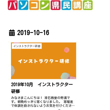
2019-10-16
インストラクター研修
2019年10月 インストラクター
研修
みなさまこんにちは！ 滑石教室の野濱で
す。朝晩めっきり寒くなりました。 寒暖差
で体調を崩されないようお気を付けくださ
い。 台風19号…被災された地域が一日も早く